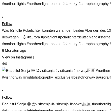
•
Follow
Was für tolle Polarlichter konnten wir an den beiden Abenden des 1
deswegen... 😉 #aurora #polarlicht #polarlichterdeutschland #ste
#northernlights #northernlightsphotos #darksky #astrophotograp
6 Monaten ago
View on Instagram
|
4/6
•
Follow
Beautiful Senja 🤩 @visitsenja #visitsenja #norway🇳🇴 #northernl
#visitnorway #nightphotography_exclusive #bestofnorway #aurora #s