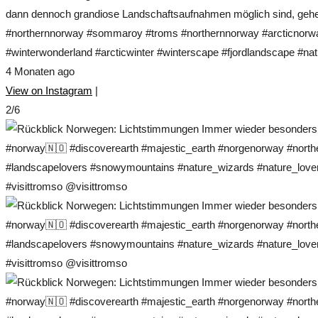
dann dennoch grandiose Landschaftsaufnahmen möglich sind, gehe 
#northernnorway #sommaroy #troms #northernnorway #arcticnorwa
#winterwonderland #arcticwinter #winterscape #fjordlandscape #nat
4 Monaten ago
View on Instagram
|
2/6