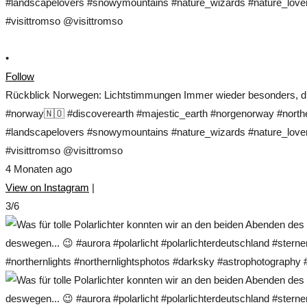
•
Follow
Rückblick Norwegen: Lichtstimmungen Immer wieder besonders, die
#norway🇳🇴 #discoverearth #majestic_earth #norgenorway #norther
#landscapelovers #snowymountains #nature_wizards #nature_lovers
#visittromso @visittromso
4 Monaten ago
View on Instagram
|
3/6