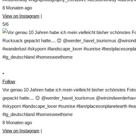
8 Monaten ago
View on Instagram
|
5/6
•
Follow
Vor genau 10 Jahren habe ich mein vielleicht bisher schönstes Fo
gepackt hatte.... 😊 @werder_havel_tourismus @wirsindwerderhave
#skyporn #landscape_lover #sunrise #bestplacesonplanetearth #ear
#ig_deutschland #homesweethome
8 Monaten ago
View on Instagram
|