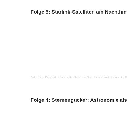
Folge 5: Starlink-Satelliten am Nachth
Astro-Foto-Podcast
·
Starlink-Satelliten am Nachthimmel (mit Dennis Gäck
Folge 4: Sternengucker: Astronomie als