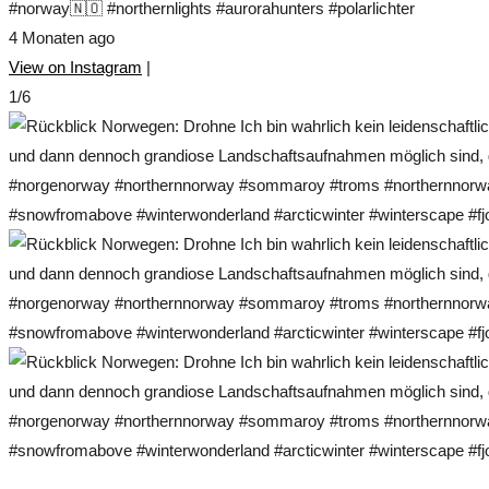
#norway🇳🇴 #northernlights #aurorahunters #polarlichter
4 Monaten ago
View on Instagram
|
1/6