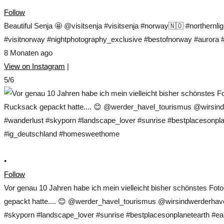
Follow
Beautiful Senja 🤩 @visitsenja #visitsenja #norway🇳🇴 #northernl
#visitnorway #nightphotography_exclusive #bestofnorway #aurora #s
8 Monaten ago
View on Instagram
|
5/6
•
Follow
Vor genau 10 Jahren habe ich mein vielleicht bisher schönstes Fo
gepackt hatte.... 😊 @werder_havel_tourismus @wirsindwerderhave
#skyporn #landscape_lover #sunrise #bestplacesonplanetearth #ear