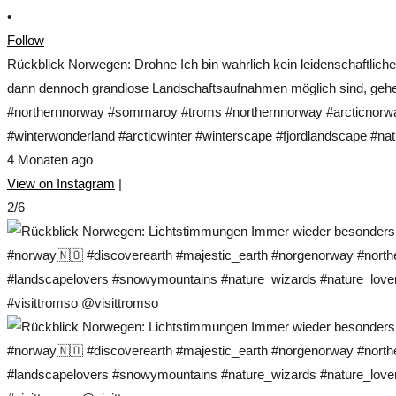
•
Follow
Rückblick Norwegen: Drohne Ich bin wahrlich kein leidenschaftlich
dann dennoch grandiose Landschaftsaufnahmen möglich sind, gehe 
#northernnorway #sommaroy #troms #northernnorway #arcticnorwa
#winterwonderland #arcticwinter #winterscape #fjordlandscape #nat
4 Monaten ago
View on Instagram
|
2/6