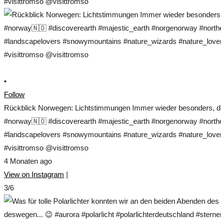
•
Follow
Rückblick Norwegen: Lichtstimmungen Immer wieder besonders, die
#norway🇳🇴 #discoverearth #majestic_earth #norgenorway #norther
#landscapelovers #snowymountains #nature_wizards #nature_lovers
#visittromso @visittromso
4 Monaten ago
View on Instagram
|
3/6