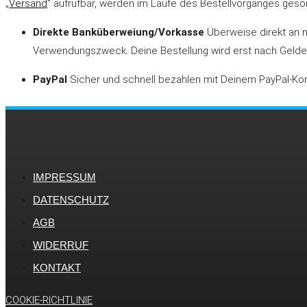
„
Versand
“ aufrufbar, werden im Laufe des Bestellvorganges geso
Direkte Banküberweiung/Vorkasse
Überweise direkt an m
Verwendungszweck. Deine Bestellung wird erst nach Gelde
PayPal
Sicher und schnell bezahlen mit Deinem PayPal-Kon
IMPRESSUM
DATENSCHUTZ
AGB
WIDERRUF
KONTAKT
COOKIE-RICHTLINIE