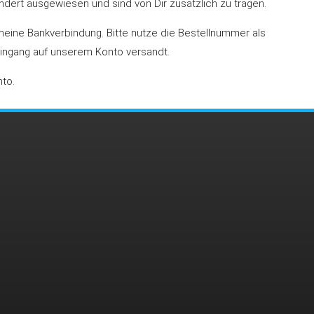
ndert ausgewiesen und sind von Dir zusätzlich zu tragen.
eine Bankverbindung. Bitte nutze die Bestellnummer als
ingang auf unserem Konto versandt.
to.