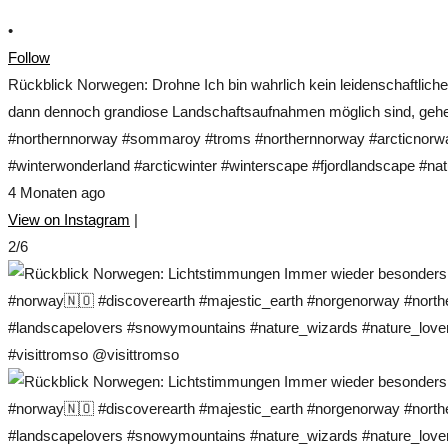
•
Follow
Rückblick Norwegen: Drohne Ich bin wahrlich kein leidenschaftlich
dann dennoch grandiose Landschaftsaufnahmen möglich sind, gehe 
#northernnorway #sommaroy #troms #northernnorway #arcticnorwa
#winterwonderland #arcticwinter #winterscape #fjordlandscape #nat
4 Monaten ago
View on Instagram
|
2/6