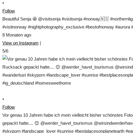
•
Follow
Beautiful Senja 🤩 @visitsenja #visitsenja #norway🇳🇴 #northernl
#visitnorway #nightphotography_exclusive #bestofnorway #aurora #s
8 Monaten ago
View on Instagram
|
5/6
•
Follow
Vor genau 10 Jahren habe ich mein vielleicht bisher schönstes Fo
gepackt hatte.... 😊 @werder_havel_tourismus @wirsindwerderhave
#skyporn #landscape_lover #sunrise #bestplacesonplanetearth #ear