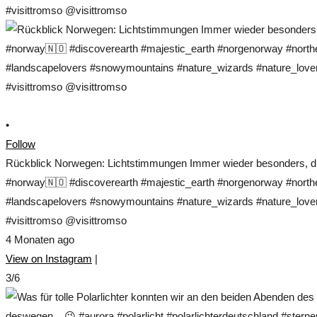
•
Follow
Rückblick Norwegen: Lichtstimmungen Immer wieder besonders, die
#norway🇳🇴 #discoverearth #majestic_earth #norgenorway #norther
#landscapelovers #snowymountains #nature_wizards #nature_lovers
#visittromso @visittromso
4 Monaten ago
View on Instagram
|
3/6