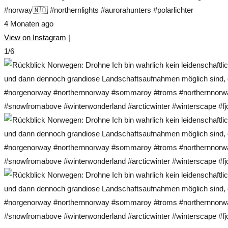
#norway🇳🇴 #northernlights #aurorahunters #polarlichter
4 Monaten ago
View on Instagram
|
1/6