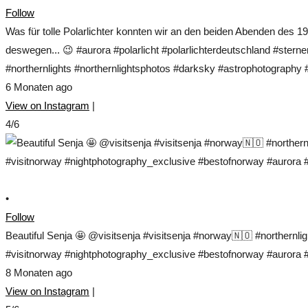
Follow
Was für tolle Polarlichter konnten wir an den beiden Abenden des 1
deswegen... 😉 #aurora #polarlicht #polarlichterdeutschland #ste
#northernlights #northernlightsphotos #darksky #astrophotograp
6 Monaten ago
View on Instagram
|
4/6
•
Follow
Beautiful Senja 🤩 @visitsenja #visitsenja #norway🇳🇴 #northernl
#visitnorway #nightphotography_exclusive #bestofnorway #aurora #s
8 Monaten ago
View on Instagram
|