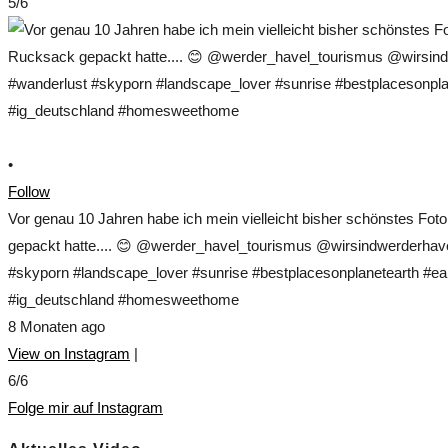
5/6
•
Follow
Vor genau 10 Jahren habe ich mein vielleicht bisher schönstes Fo
gepackt hatte.... 😊 @werder_havel_tourismus @wirsindwerderhave
#skyporn #landscape_lover #sunrise #bestplacesonplanetearth #ear
#ig_deutschland #homesweethome
8 Monaten ago
View on Instagram
|
6/6
Folge mir auf Instagram