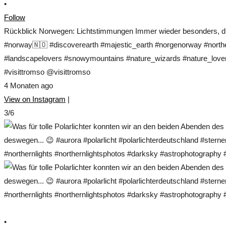
•
Follow
Rückblick Norwegen: Lichtstimmungen Immer wieder besonders, die
#norway🇳🇴 #discoverearth #majestic_earth #norgenorway #norther
#landscapelovers #snowymountains #nature_wizards #nature_lovers
#visittromso @visittromso
4 Monaten ago
View on Instagram
|
3/6
•