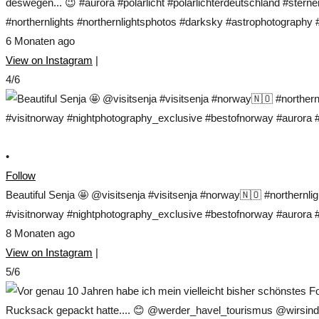
deswegen... 😉 #aurora #polarlicht #polarlichterdeutschland #ste
#northernlights #northernlightsphotos #darksky #astrophotograp
6 Monaten ago
View on Instagram
|
4/6
•
Follow
Beautiful Senja 🤩 @visitsenja #visitsenja #norway🇳🇴 #northernl
#visitnorway #nightphotography_exclusive #bestofnorway #aurora #s
8 Monaten ago
View on Instagram
|
5/6