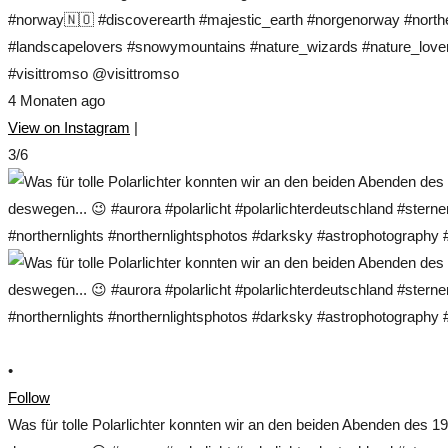
#norway🇳🇴 #discoverearth #majestic_earth #norgenorway #norther
#landscapelovers #snowymountains #nature_wizards #nature_lovers
#visittromso @visittromso
4 Monaten ago
View on Instagram
|
3/6
•
Follow
Was für tolle Polarlichter konnten wir an den beiden Abenden des 1