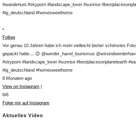
•
Follow
Vor genau 10 Jahren habe ich mein vielleicht bisher schönstes Fo
gepackt hatte.... 😊 @werder_havel_tourismus @wirsindwerderhave
#skyporn #landscape_lover #sunrise #bestplacesonplanetearth #ear
#ig_deutschland #homesweethome
8 Monaten ago
View on Instagram
|
6/6
Folge mir auf Instagram
Aktuelles Video