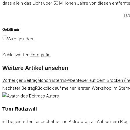
dass allein das Licht über 50 Millionen Jahre von diesen entfern
| C
Gefällt mir:
Wird geladen …
Schlagwörter
:
Fotografie
Weitere Artikel ansehen
Vorheriger Beitrag
Mondfinsternis-Abenteuer auf dem Brocken (ink
Nächster Beitrag
Rückblick auf meinen ersten Workshop im Stern
Tom Radziwill
ist begeisterter Landschafts- und Astrofotograf. Auf seinem Blog 