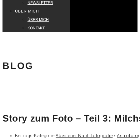
NEWSLETTER
ÜBER MICH
ÜBER MICH
KONTAKT
BLOG
Story zum Foto – Teil 3: Milc
Beitrags-Kategorie:
Abenteuer Nachtfotografie
/
Astrofotog