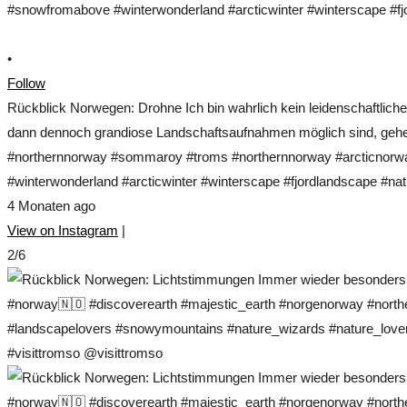
•
Follow
Rückblick Norwegen: Drohne Ich bin wahrlich kein leidenschaftlich
dann dennoch grandiose Landschaftsaufnahmen möglich sind, gehe 
#northernnorway #sommaroy #troms #northernnorway #arcticnorwa
#winterwonderland #arcticwinter #winterscape #fjordlandscape #nat
4 Monaten ago
View on Instagram
|
2/6