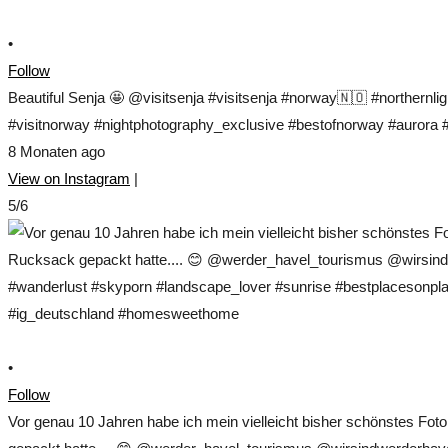
•
Follow
Beautiful Senja 🤩 @visitsenja #visitsenja #norway🇳🇴 #northernl
#visitnorway #nightphotography_exclusive #bestofnorway #aurora #s
8 Monaten ago
View on Instagram
|
5/6
•
Follow
Vor genau 10 Jahren habe ich mein vielleicht bisher schönstes Fo