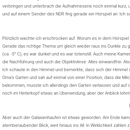
verbringen und unterbrach die Aufnahmeserie noch einmal kurz, u
und auf einem Sender des NDR fing gerade ein Hörspiel an. Ich sc
Plötzlich wachte ich erschrocken auf. Worum es in dem Hörspiel 
Gerade das richtige Thema um gleich wieder raus ins Dunkle zu ge
(ca. -5° C), es war dunkel und es war totenstill. Auch meine Kamer
die Nachführung und auch die Objektivlinse. Alles einwandfrei. Als
Ich schaute in den Himmel und bemerkte, dass sich der Himmel sc
Oma’s Garten und sah auf einmal von einer Position, dass die Mi
bekommen, musste ich allerdings den Garten verlassen und auf d
noch im Hinterkopf etwas an Überwindung, aber der Anblick lohnt
Aber auch der Galaxienhaufen ist etwas geworden. Am Ende kamen 78
atemberaubender Blick, weit hinaus ins All. In Wirklichkeit zähle