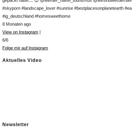
gepackt hatte.... 😊 @werder_havel_tourismus @wirsindwerderhave
#skyporn #landscape_lover #sunrise #bestplacesonplanetearth #ear
#ig_deutschland #homesweethome
8 Monaten ago
View on Instagram
|
6/6
Folge mir auf Instagram
Aktuelles Video
Newsletter