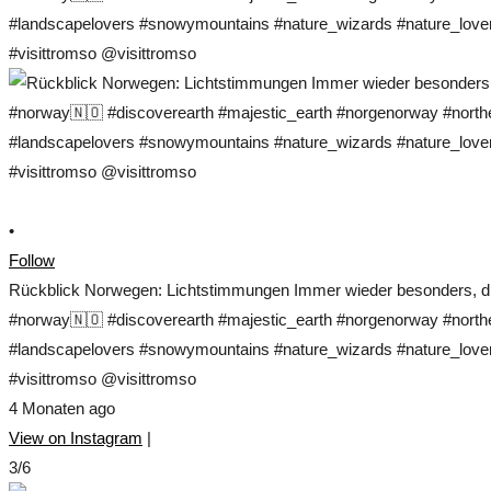
•
Follow
Rückblick Norwegen: Lichtstimmungen Immer wieder besonders, die
#norway🇳🇴 #discoverearth #majestic_earth #norgenorway #norther
#landscapelovers #snowymountains #nature_wizards #nature_lovers
#visittromso @visittromso
4 Monaten ago
View on Instagram
|
3/6